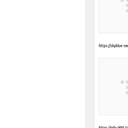
https://skyblue-sm
https://info-0001.t