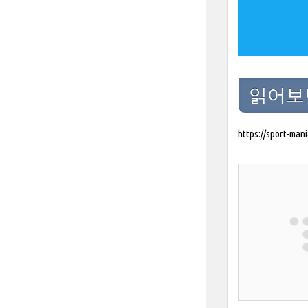
읽어보
https://sport-mani