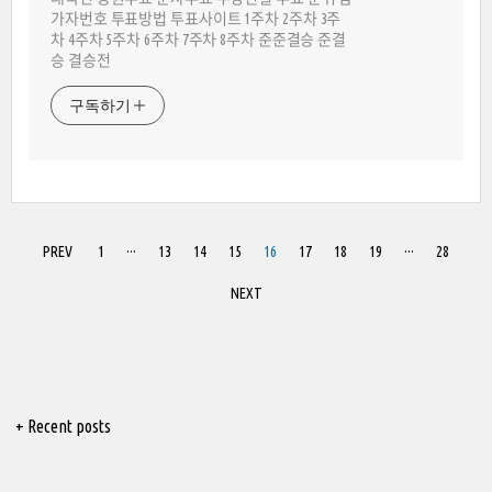
가자번호 투표방법 투표사이트 1주차 2주차 3주
차 4주차 5주차 6주차 7주차 8주차 준준결승 준결
승 결승전
구독하기
PREV
1
···
13
14
15
16
17
18
19
···
28
NEXT
+ Recent posts